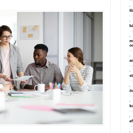
f
bä
m
o
a
s
ö
k
ef