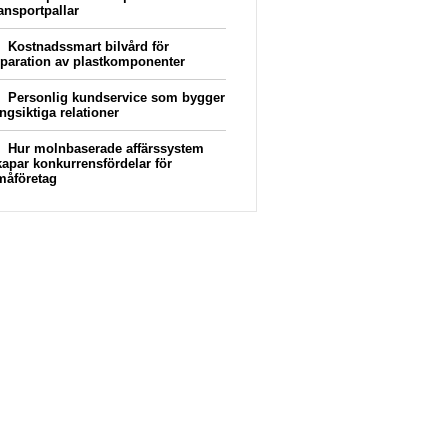
ransportpallar
Kostnadssmart bilvård för
eparation av plastkomponenter
Personlig kundservice som bygger
ngsiktiga relationer
Hur molnbaserade affärssystem
kapar konkurrensfördelar för
måföretag