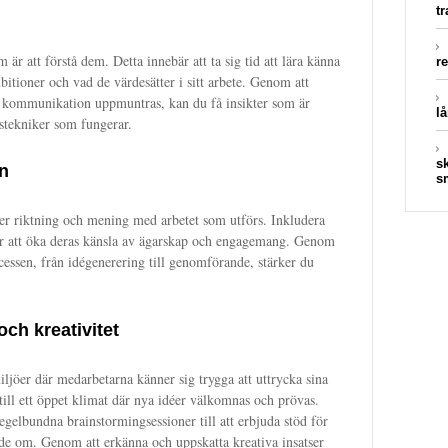
t
är att förstå dem. Detta innebär att ta sig tid att lära känna
r
bitioner och vad de värdesätter i sitt arbete. Genom att
n kommunikation uppmuntras, kan du få insikter som är
lå
stekniker som fungerar.
s
n
s
er riktning och mening med arbetet som utförs. Inkludera
för att öka deras känsla av ägarskap och engagemang. Genom
cessen, från idégenerering till genomförande, stärker du
och kreativitet
iljöer där medarbetarna känner sig trygga att uttrycka sina
till ett öppet klimat där nya idéer välkomnas och prövas.
regelbundna brainstormingsessioner till att erbjuda stöd för
de om. Genom att erkänna och uppskatta kreativa insatser