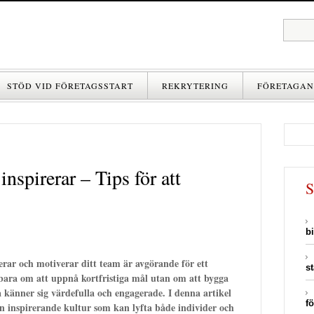
STÖD VID FÖRETAGSSTART
REKRYTERING
FÖRETAGAN
nspirerar – Tips för att
b
erar och motiverar ditt team är avgörande för ett
s
bara om att uppnå kortfristiga mål utan om att bygga
känner sig värdefulla och engagerade. I denna artikel
fö
 en inspirerande kultur som kan lyfta både individer och