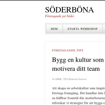
SÖDERBÖNA
Företagande på Söder
HEM
STARTA WEBBSHOP
FÖRETAGANDE
,
TIPS
Bygg en kultur som i
motivera ditt team
18 APRIL, 2024
Katarina Svensson
Att skapa en arbetskultur som inspir
företags framgång. Det handlar inte 
en hållbar framtid där medarbetarna 
utforskar vi strategier för att bygga