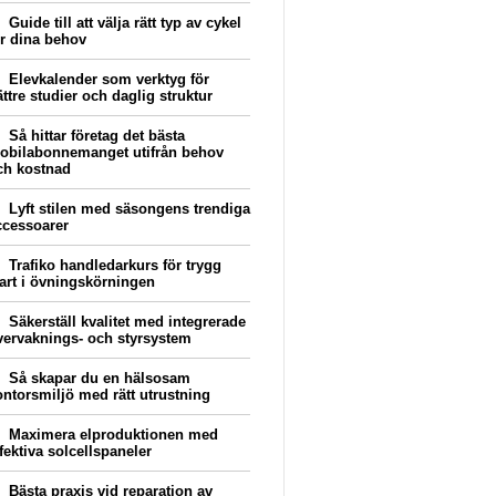
Guide till att välja rätt typ av cykel
ör dina behov
Elevkalender som verktyg för
ttre studier och daglig struktur
Så hittar företag det bästa
obilabonnemanget utifrån behov
ch kostnad
Lyft stilen med säsongens trendiga
ccessoarer
Trafiko handledarkurs för trygg
tart i övningskörningen
Säkerställ kvalitet med integrerade
vervaknings- och styrsystem
Så skapar du en hälsosam
ontorsmiljö med rätt utrustning
Maximera elproduktionen med
fektiva solcellspaneler
Bästa praxis vid reparation av