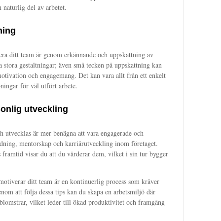
 naturlig del av arbetet.
ning
ivera ditt team är genom erkännande och uppskattning av
ra stora gestaltningar; även små tecken på uppskattning kan
motivation och engagemang. Det kan vara allt från ett enkelt
öningar för väl utfört arbete.
onlig utveckling
h utvecklas är mer benägna att vara engagerade och
ldning, mentorskap och karriärutveckling inom företaget.
framtid visar du att du värderar dem, vilket i sin tur bygger
motiverar ditt team är en kontinuerlig process som kräver
om att följa dessa tips kan du skapa en arbetsmiljö där
blomstrar, vilket leder till ökad produktivitet och framgång