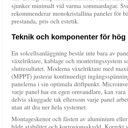
sjunker minimalt vid varma sommardagar. Sv
rekommenderar monokristallina paneler för bä
prestanda, pris och estetik.
Teknik och komponenter för hög e
En solcellsanläggning består inte bara av pan
växelriktare, kablage och monteringssystem s
slutresultatet. Moderna växelriktare med max
(MPPT) justerar kontinuerligt ingångsspänning
panelerna i sin optimala driftpunkt. Microinve
varje panel har en egen omvandlare, kan vara 
delvis skuggade tak eftersom varje panel arbet
utan att dra ner hela systemet.
Montageskenor och fästen av aluminium eller ro
både stabilitet och korrosionsskydd. Korrekt v