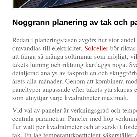
Noggrann planering av tak och p
Redan i planeringsfasen avgörs hur stor andel
omvandlas till elektricitet.
Solceller
bör riktas
att fånga så många soltimmar som möjligt, vil
takets lutning och riktning kartläggs noga. Sv
detaljerad analys av takprofilen och skuggför
årets alla månader. Genom att kombinera mod
paneltyper anpassade efter takets yta skapas 
som utnyttjar varje kvadratmeter maximalt.
Vid val av paneler är verkningsgrad och tempe
centrala parametrar. Paneler med hög verkning
fler watt per kvadratmeter och är särskilt för
tak. En låg temperaturkoefficient säkerställer a