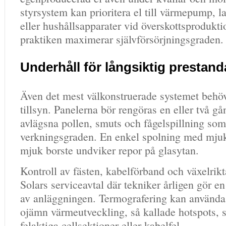
styrsystem kan prioritera el till värmepump, l
eller hushållsapparater vid överskottsproduktio
praktiken maximerar självförsörjningsgraden.
Underhåll för långsiktig prestand
Även det mest välkonstruerade systemet behö
tillsyn. Panelerna bör rengöras en eller två gån
avlägsna pollen, smuts och fågelspillning so
verkningsgraden. En enkel spolning med mjuk
mjuk borste undviker repor på glasytan.
Kontroll av fästen, kabelförband och växelrikt
Solars serviceavtal där tekniker årligen gör en
av anläggningen. Termografering kan användas
ojämn värmeutveckling, så kallade hotspots, 
felaktiga cellsektioner eller kabelfel.